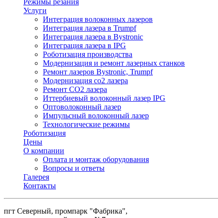
Режимы резания
Услуги
Интеграция волоконных лазеров
Интеграция лазера в Trumpf
Интеграция лазера в Bystronic
Интеграция лазера в IPG
Роботизация производства
Модернизация и ремонт лазерных станков
Ремонт лазеров Bystronic, Trumpf
Модернизация со2 лазера
Ремонт СО2 лазера
Иттербиевый волоконный лазер IPG
Оптоволоконный лазер
Импульсный волоконный лазер
Технологические режимы
Роботизация
Цены
О компании
Оплата и монтаж оборудования
Вопросы и ответы
Галерея
Контакты
пгт Северный, промпарк "Фабрика",